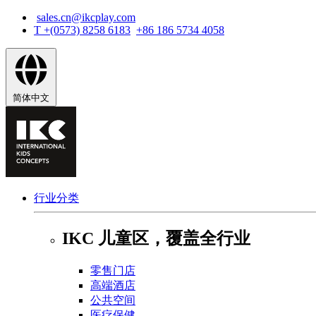
sales.cn@ikcplay.com
跳
T +(0573) 8258 6183
+86 186 5734 4058
转
到
主
要
内
简体中文
容
行业分类
IKC 儿童区，覆盖全行业
零售门店
高端酒店
公共空间
医疗保健