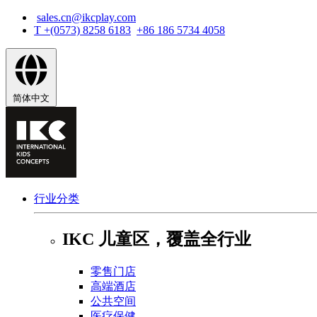
sales.cn@ikcplay.com
跳
T +(0573) 8258 6183
+86 186 5734 4058
转
到
主
要
内
简体中文
容
行业分类
IKC 儿童区，覆盖全行业
零售门店
高端酒店
公共空间
医疗保健